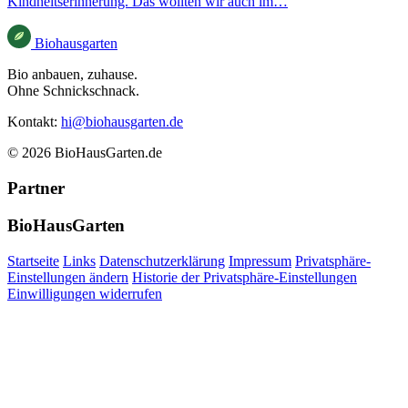
Kindheitserinnerung. Das wollten wir auch im…
Bio
haus
garten
Bio anbauen, zuhause.
Ohne Schnickschnack.
Kontakt:
hi@biohausgarten.de
© 2026 BioHausGarten.de
Partner
BioHausGarten
Startseite
Links
Datenschutzerklärung
Impressum
Privatsphäre-
Einstellungen ändern
Historie der Privatsphäre-Einstellungen
Einwilligungen widerrufen