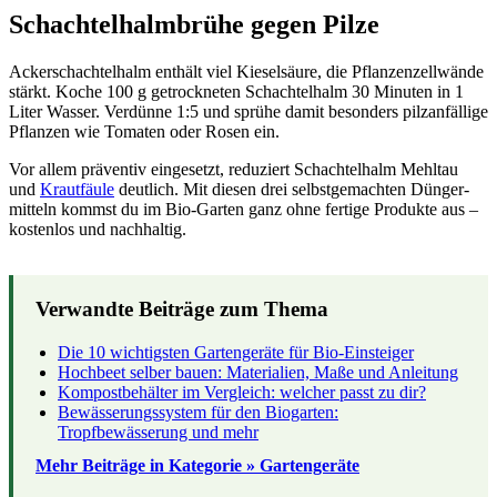
Schachtelhalmbrühe gegen Pilze
Ackerschachtelhalm enthält viel Kieselsäure, die Pflanzenzellwände
stärkt. Koche 100 g getrockneten Schachtelhalm 30 Minuten in 1
Liter Wasser. Verdünne 1:5 und sprühe damit besonders pilzanfällige
Pflanzen wie Tomaten oder Rosen ein.
Vor allem präventiv eingesetzt, reduziert Schachtelhalm Mehltau
und
Krautfäule
deutlich. Mit diesen drei selbstgemachten Dünger­
mitteln kommst du im Bio-Garten ganz ohne fertige Produkte aus –
kostenlos und nachhaltig.
Verwandte Beiträge zum Thema
Die 10 wichtigsten Gartengeräte für Bio-Einsteiger
Hochbeet selber bauen: Materialien, Maße und Anleitung
Kompostbehälter im Vergleich: welcher passt zu dir?
Bewässerungssystem für den Biogarten:
Tropfbewässerung und mehr
Mehr Beiträge in Kategorie » Gartengeräte