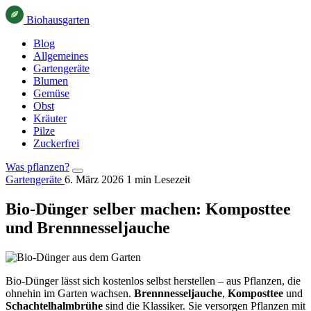
Bio
haus
garten
Blog
Allgemeines
Gartengeräte
Blumen
Gemüse
Obst
Kräuter
Pilze
Zuckerfrei
Was pflanzen?
Gartengeräte
6. März 2026
1 min Lesezeit
Bio-Dünger selber machen: Komposttee
und Brennnesseljauche
Bio-Dünger lässt sich kostenlos selbst herstellen – aus Pflanzen, die
ohnehin im Garten wachsen.
Brennnesseljauche
,
Komposttee
und
Schachtelhalmbrühe
sind die Klassiker. Sie versorgen Pflanzen mit